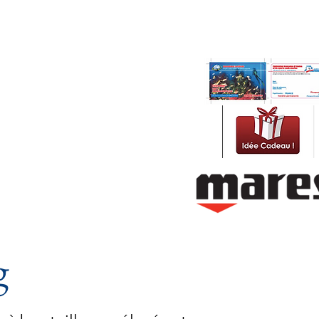
Pense-bête : toutes les 
ts
Contact
 H2JO diving!
g