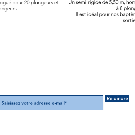
Un semi-rigide de 5,50 m, ho
logué pour 20 plongeurs et
à 8 plon
longeurs
Il est idéal pour nos bap
sorti
Abonnez-vous à notre Newsletter
Rejoindre