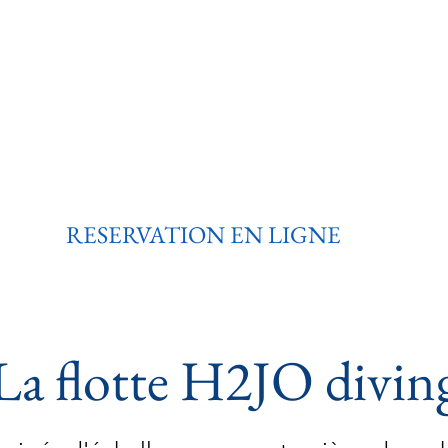
Prestations
Bons Cadeaux
Groupes
Avis Clien
 dans le Golfe du Morbihan avec
RESERVATION EN LIGNE
La flotte H2JO divin