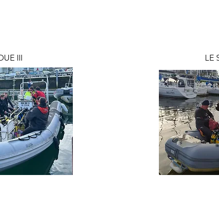
UE III
LE