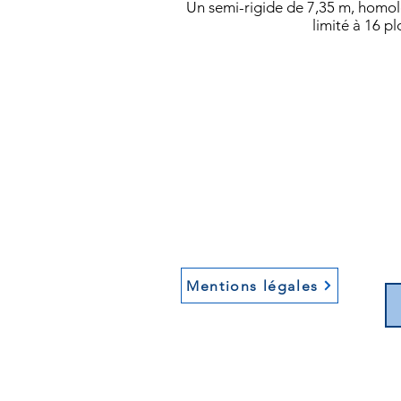
Un semi-rigide de 7,35 m, homo
limité à 16 p
Mentions légales
Copyright H2JO diving 2024
Tous droits reservés